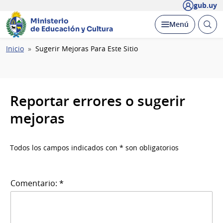
gub.uy
Ministerio
Abrir
Desplegar
Menú
de Educación y Cultura
busc
Ruta
Inicio
Sugerir Mejoras Para Este Sitio
de
navegación
Reportar errores o sugerir
mejoras
Todos los campos indicados con * son obligatorios
Comentario: *