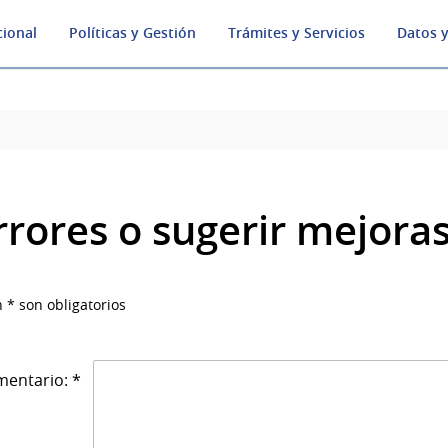
cional
Políticas y Gestión
Trámites y Servicios
Datos y
rrores o sugerir mejora
 * son obligatorios
entario: *