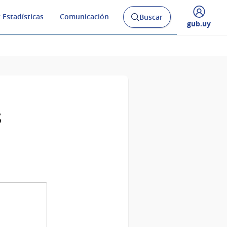
 Estadísticas
Comunicación
Buscar
Abrir
Desplegar
gub.uy
buscador
menú
y
de
s