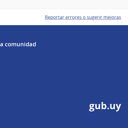
Reportar errores o sugerir mejoras
 la comunidad
gub.uy