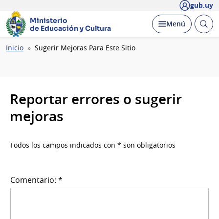
gub.uy
Ministerio
Abrir
Desplegar
Menú
de Educación y Cultura
busc
Ruta
Inicio
Sugerir Mejoras Para Este Sitio
de
navegación
Reportar errores o sugerir
mejoras
Todos los campos indicados con * son obligatorios
Comentario: *