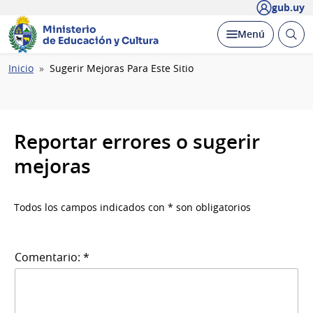
gub.uy
Ministerio
Abrir
Desplegar
Menú
de Educación y Cultura
busc
Ruta
Inicio
Sugerir Mejoras Para Este Sitio
de
navegación
Reportar errores o sugerir
mejoras
Todos los campos indicados con * son obligatorios
Comentario: *