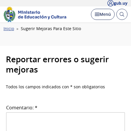
gub.uy
Ministerio
Abrir
Desplegar
Menú
de Educación y Cultura
busc
Ruta
Inicio
Sugerir Mejoras Para Este Sitio
de
navegación
Reportar errores o sugerir
mejoras
Todos los campos indicados con * son obligatorios
Comentario: *