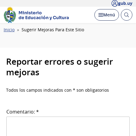
gub.uy
Ministerio
Abrir
Desplegar
Menú
de Educación y Cultura
busc
Ruta
Inicio
Sugerir Mejoras Para Este Sitio
de
navegación
Reportar errores o sugerir
mejoras
Todos los campos indicados con * son obligatorios
Comentario: *