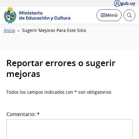
gub.uy
Ministerio
Abrir
Desplegar
Menú
de Educación y Cultura
busc
Ruta
Inicio
Sugerir Mejoras Para Este Sitio
de
navegación
Reportar errores o sugerir
mejoras
Todos los campos indicados con * son obligatorios
Comentario: *