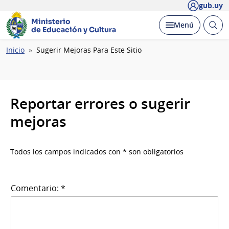
gub.uy
Ministerio
Abrir
Desplegar
Menú
de Educación y Cultura
busc
Ruta
Inicio
Sugerir Mejoras Para Este Sitio
de
navegación
Reportar errores o sugerir
mejoras
Todos los campos indicados con * son obligatorios
Comentario: *