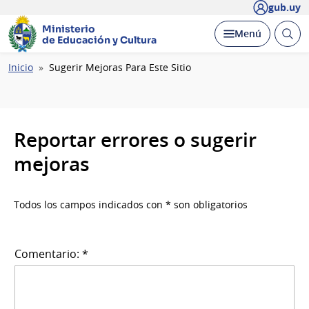
gub.uy
Ministerio
Abrir
Desplegar
Menú
de Educación y Cultura
busc
Ruta
Inicio
Sugerir Mejoras Para Este Sitio
de
navegación
Reportar errores o sugerir
mejoras
Todos los campos indicados con * son obligatorios
Comentario: *