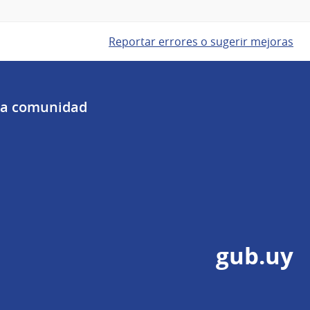
Reportar errores o sugerir mejoras
 la comunidad
gub.uy