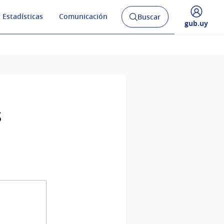
 Estadísticas
Comunicación
Buscar
Abrir
Desplegar
gub.uy
buscador
menú
y
de
s