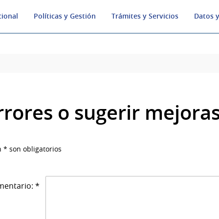
cional
Políticas y Gestión
Trámites y Servicios
Datos y
rrores o sugerir mejora
 * son obligatorios
entario: *