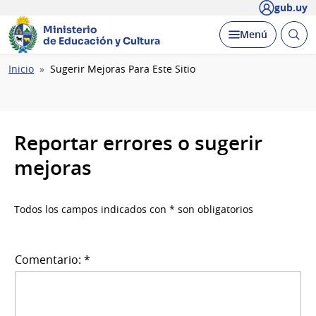
gub.uy
Ministerio
Abrir
Desplegar
Menú
de Educación y Cultura
busc
Ruta
Inicio
Sugerir Mejoras Para Este Sitio
de
navegación
Reportar errores o sugerir
mejoras
Todos los campos indicados con * son obligatorios
Comentario: *