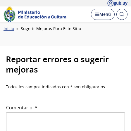
gub.uy
Ministerio
Abrir
Desplegar
Menú
de Educación y Cultura
busc
Ruta
Inicio
Sugerir Mejoras Para Este Sitio
de
navegación
Reportar errores o sugerir
mejoras
Todos los campos indicados con * son obligatorios
Comentario: *