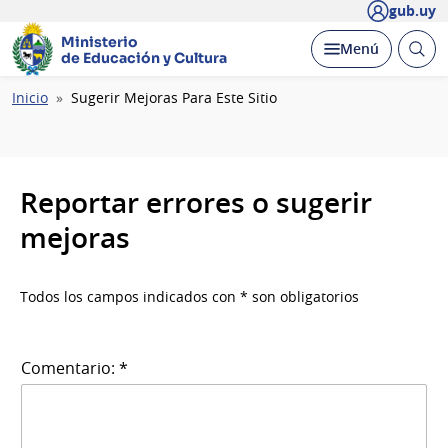
gub.uy
Ministerio
Abrir
Desplegar
Menú
de Educación y Cultura
busc
Ruta
Inicio
Sugerir Mejoras Para Este Sitio
de
navegación
Reportar errores o sugerir
mejoras
Todos los campos indicados con * son obligatorios
Comentario: *