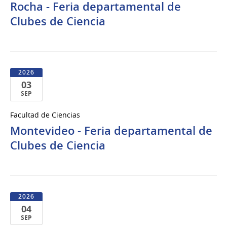
Rocha - Feria departamental de
Sep
del
Clubes de Ciencia
2026
2026
03
SEP
03
Facultad de Ciencias
de
Montevideo - Feria departamental de
Sep
del
Clubes de Ciencia
2026
2026
04
SEP