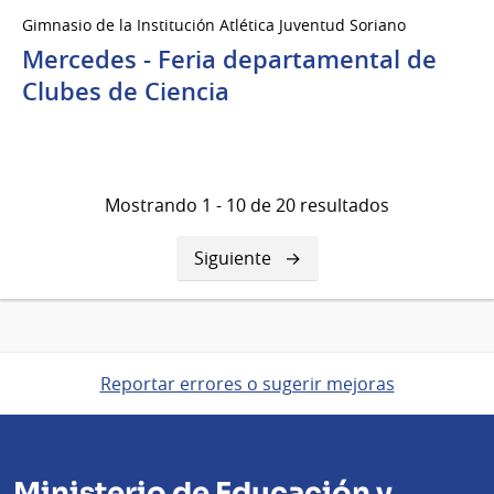
04
Gimnasio de la Institución Atlética Juventud Soriano
de
Mercedes - Feria departamental de
Sep
del
Clubes de Ciencia
2026
Mostrando 1 - 10 de 20 resultados
Siguiente
Siguiente
página
Reportar errores o sugerir mejoras
Ministerio de Educación y