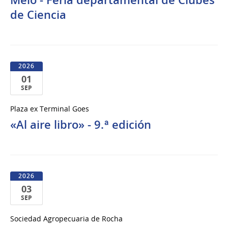
Melo - Feria departamental de Clubes
Sep
del
de Ciencia
2026
2026
01
SEP
01
Plaza ex Terminal Goes
de
«Al aire libro» - 9.ª edición
Sep
del
2026
2026
03
SEP
03
Sociedad Agropecuaria de Rocha
de