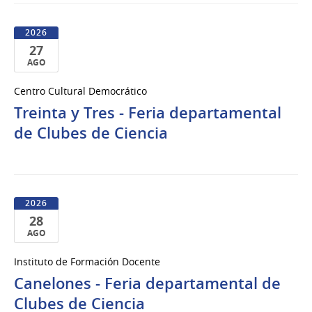
2026
27
AGO
27
Centro Cultural Democrático
de
Treinta y Tres - Feria departamental
Ago
del
de Clubes de Ciencia
2026
2026
28
AGO
28
Instituto de Formación Docente
de
Canelones - Feria departamental de
Ago
del
Clubes de Ciencia