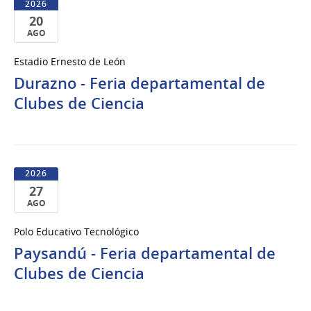
2026
20
AGO
20
Estadio Ernesto de León
de
Durazno - Feria departamental de
Ago
del
Clubes de Ciencia
2026
2026
27
AGO
27
Polo Educativo Tecnológico
de
Paysandú - Feria departamental de
Ago
del
Clubes de Ciencia
2026