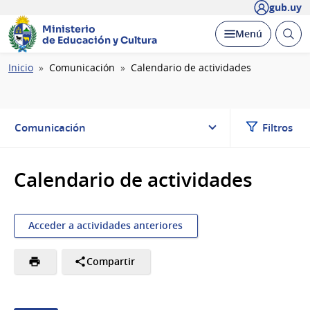
gub.uy
Ministerio
Abrir
Desplegar
Menú
de Educación y Cultura
busc
Ruta
Inicio
Comunicación
Calendario de actividades
de
navegación
Comunicación
Filtros
Calendario de actividades
Acceder a actividades anteriores
Compartir