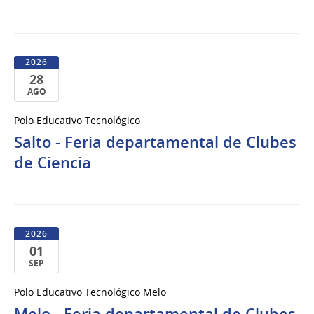
2026
2026
28
AGO
28
Polo Educativo Tecnológico
de
Salto - Feria departamental de Clubes
Ago
del
de Ciencia
2026
2026
01
SEP
01
Polo Educativo Tecnológico Melo
de