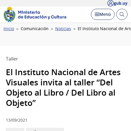
gub.uy
Ministerio
Abrir
Desplegar
Menú
de Educación y Cultura
busc
Ruta
Inicio
Comunicación
Noticias
El Instituto Nacional de Art
de
navegación
Taller
El Instituto Nacional de Artes
Visuales invita al taller “Del
Objeto al Libro / Del Libro al
Objeto”
13/09/2021