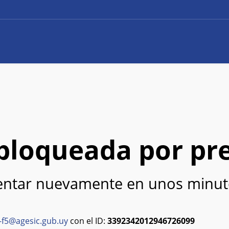
e bloqueada por pr
tentar nuevamente en unos minut
-f5@agesic.gub.uy
con el ID:
3392342012946726099