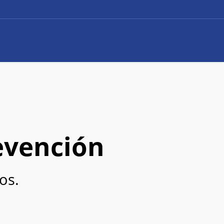
evención
os.