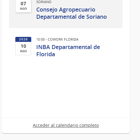
SORIANO
07
Consejo Agropecuario
AGO
07
Departamental de Soriano
de
Ago
del
10:00 - COWORK FLORIDA
2026
2026
10
INBA Departamental de
AGO
Florida
10
de
Ago
del
2026
Acceder al calendario completo