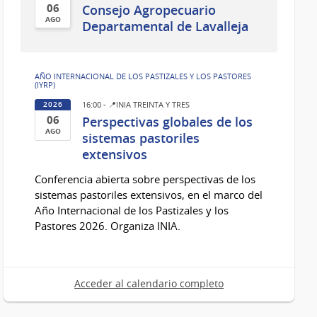
06
Consejo Agropecuario
AGO
Departamental de Lavalleja
06
de
Ago
AÑO INTERNACIONAL DE LOS PASTIZALES Y LOS PASTORES
(IYRP)
del
2026
16:00 - 📍INIA TREINTA Y TRES
2026
06
Perspectivas globales de los
AGO
sistemas pastoriles
06
extensivos
de
Conferencia abierta sobre perspectivas de los
Ago
sistemas pastoriles extensivos, en el marco del
del
Año Internacional de los Pastizales y los
2026
Pastores 2026. Organiza INIA.
Acceder al calendario completo