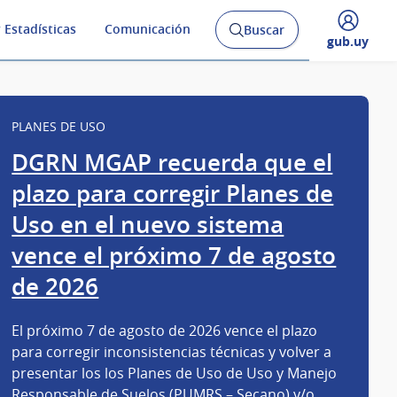
 Estadísticas
Comunicación
Buscar
Abrir
Desplegar
gub.uy
buscador
menú
y
de
PLANES DE USO
DGRN MGAP recuerda que el
plazo para corregir Planes de
Uso en el nuevo sistema
vence el próximo 7 de agosto
de 2026
El próximo 7 de agosto de 2026 vence el plazo
para corregir inconsistencias técnicas y volver a
presentar los los Planes de Uso de Uso y Manejo
Responsable de Suelos (PUMRS – Secano) y/o