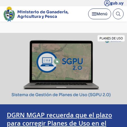
gub.uy
Ministerio de Ganadería,
Abrir
Desplegar
Menú
Agricultura y Pesca
busc
Página
PLANES DE USO
principal
DGRN MGAP recuerda que el plazo
para corregir Planes de Uso en el