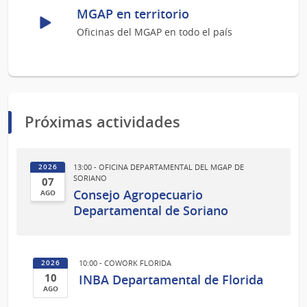
MGAP en territorio
Oficinas del MGAP en todo el país
Próximas actividades
13:00 - OFICINA DEPARTAMENTAL DEL MGAP DE
2026
SORIANO
07
Consejo Agropecuario
AGO
07
Departamental de Soriano
de
Ago
del
10:00 - COWORK FLORIDA
2026
2026
10
INBA Departamental de Florida
AGO
10