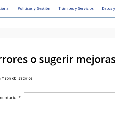
cional
Políticas y Gestión
Trámites y Servicios
Datos y
rrores o sugerir mejora
 * son obligatorios
entario: *