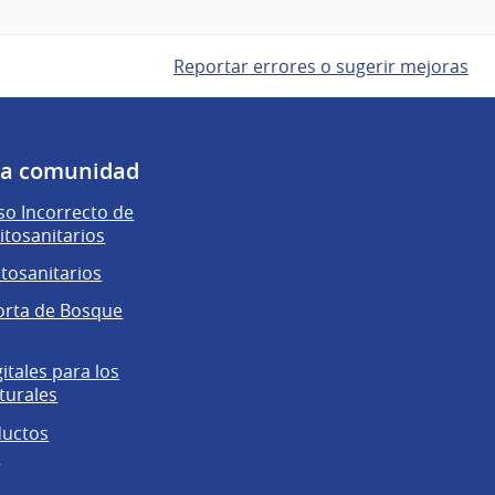
Reportar errores o sugerir mejoras
 la comunidad
o Incorrecto de
itosanitarios
itosanitarios
orta de Bosque
gitales para los
turales
ductos
s