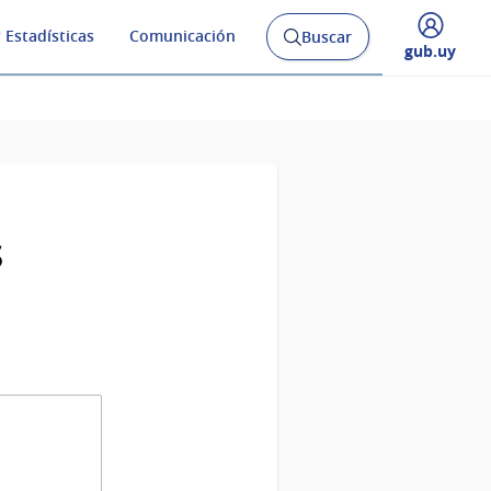
 Estadísticas
Comunicación
Buscar
Abrir
Desplegar
gub.uy
buscador
menú
y
de
s