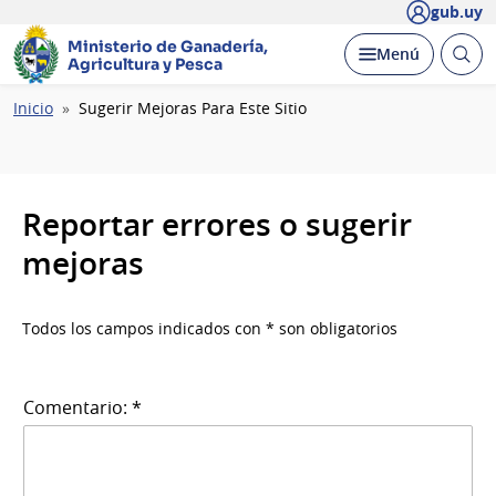
gub.uy
Ministerio de Ganadería,
Abrir
Desplegar
Menú
Agricultura y Pesca
busc
Ruta
Inicio
Sugerir Mejoras Para Este Sitio
de
navegación
Reportar errores o sugerir
mejoras
Todos los campos indicados con * son obligatorios
Comentario: *