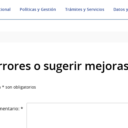
cional
Políticas y Gestión
Trámites y Servicios
Datos y
rrores o sugerir mejora
 * son obligatorios
entario: *