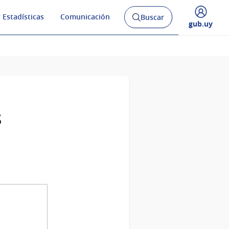
 Estadísticas
Comunicación
Buscar
Abrir
Desplegar
gub.uy
buscador
menú
y
de
s