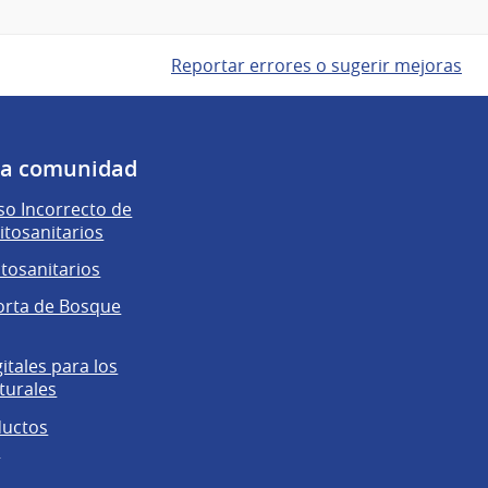
Reportar errores o sugerir mejoras
 la comunidad
o Incorrecto de
itosanitarios
itosanitarios
orta de Bosque
gitales para los
turales
ductos
s