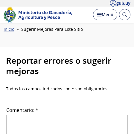
gub.uy
Ministerio de Ganadería,
Abrir
Desplegar
Menú
Agricultura y Pesca
busc
Ruta
Inicio
Sugerir Mejoras Para Este Sitio
de
navegación
Reportar errores o sugerir
mejoras
Todos los campos indicados con * son obligatorios
Comentario: *