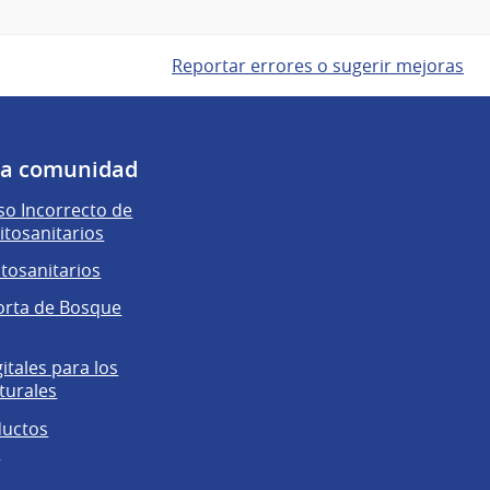
Reportar errores o sugerir mejoras
 la comunidad
o Incorrecto de
itosanitarios
itosanitarios
orta de Bosque
gitales para los
turales
ductos
s