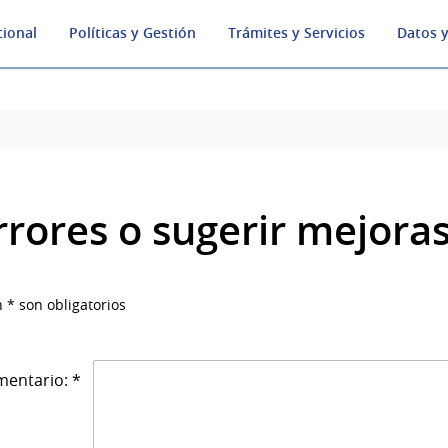
cional
Políticas y Gestión
Trámites y Servicios
Datos y
rrores o sugerir mejora
 * son obligatorios
entario: *