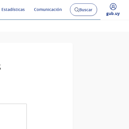
 Estadísticas
Comunicación
Buscar
Abrir
Desplegar
gub.uy
buscador
menú
y
de
s