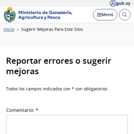
gub.uy
Ministerio de Ganadería,
Abrir
Desplegar
Menú
Agricultura y Pesca
busc
Ruta
Inicio
Sugerir Mejoras Para Este Sitio
de
navegación
Reportar errores o sugerir
mejoras
Todos los campos indicados con * son obligatorios
Comentario: *