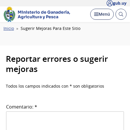
gub.uy
Ministerio de Ganadería,
Abrir
Desplegar
Menú
Agricultura y Pesca
busc
Ruta
Inicio
Sugerir Mejoras Para Este Sitio
de
navegación
Reportar errores o sugerir
mejoras
Todos los campos indicados con * son obligatorios
Comentario: *