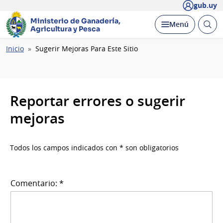
gub.uy
Ministerio de Ganadería,
Abrir
Desplegar
Menú
Agricultura y Pesca
busc
Ruta
Inicio
Sugerir Mejoras Para Este Sitio
de
navegación
Reportar errores o sugerir
mejoras
Todos los campos indicados con * son obligatorios
Comentario: *