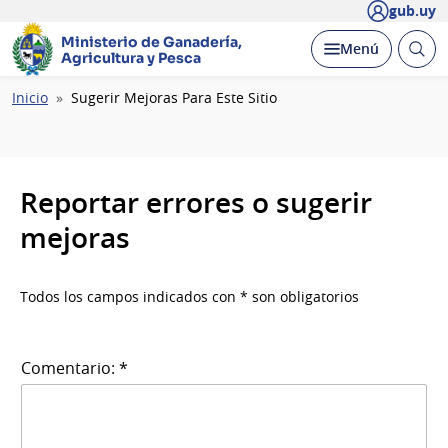
gub.uy
Ministerio de Ganadería,
Abrir
Desplegar
Menú
Agricultura y Pesca
busc
Ruta
Inicio
Sugerir Mejoras Para Este Sitio
de
navegación
Reportar errores o sugerir
mejoras
Todos los campos indicados con * son obligatorios
Comentario: *