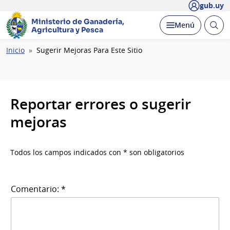
gub.uy
Ministerio de Ganadería,
Abrir
Desplegar
Menú
Agricultura y Pesca
busc
Ruta
Inicio
Sugerir Mejoras Para Este Sitio
de
navegación
Reportar errores o sugerir
mejoras
Todos los campos indicados con * son obligatorios
Comentario: *