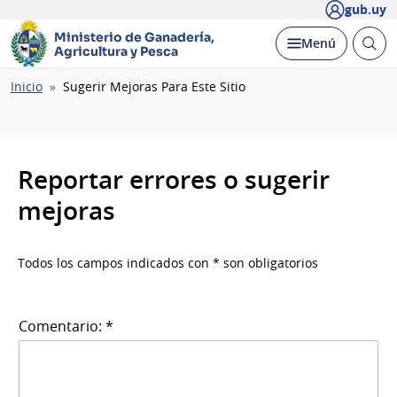
gub.uy
Ministerio de Ganadería,
Abrir
Desplegar
Menú
Agricultura y Pesca
busc
Ruta
Inicio
Sugerir Mejoras Para Este Sitio
de
navegación
Reportar errores o sugerir
mejoras
Todos los campos indicados con * son obligatorios
Comentario: *