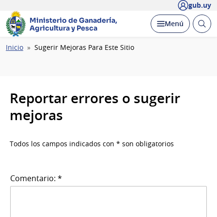
gub.uy
Ministerio de Ganadería,
Abrir
Desplegar
Menú
Agricultura y Pesca
busc
Ruta
Inicio
Sugerir Mejoras Para Este Sitio
de
navegación
Reportar errores o sugerir
mejoras
Todos los campos indicados con * son obligatorios
Comentario: *