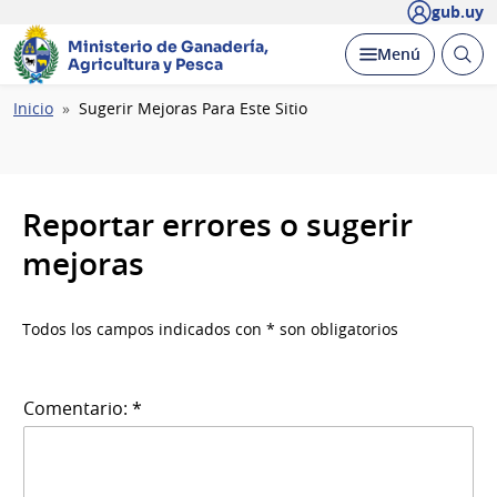
gub.uy
Ministerio de Ganadería,
Abrir
Desplegar
Menú
Agricultura y Pesca
busc
Ruta
Inicio
Sugerir Mejoras Para Este Sitio
de
navegación
Reportar errores o sugerir
mejoras
Todos los campos indicados con * son obligatorios
Comentario: *