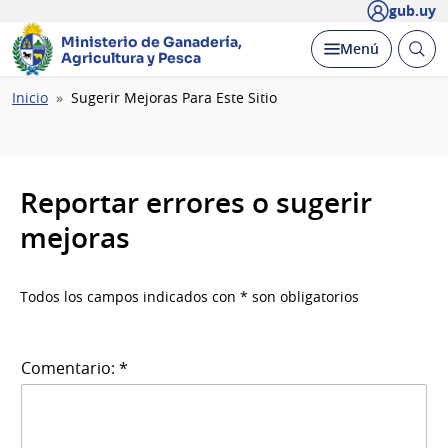
gub.uy
Ministerio de Ganadería,
Abrir
Desplegar
Menú
Agricultura y Pesca
busc
Ruta
Inicio
Sugerir Mejoras Para Este Sitio
de
navegación
Reportar errores o sugerir
mejoras
Todos los campos indicados con * son obligatorios
Comentario: *