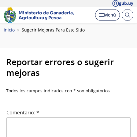
gub.uy
Ministerio de Ganadería,
Abrir
Desplegar
Menú
Agricultura y Pesca
busc
Ruta
Inicio
Sugerir Mejoras Para Este Sitio
de
navegación
Reportar errores o sugerir
mejoras
Todos los campos indicados con * son obligatorios
Comentario: *