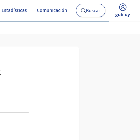
 Estadísticas
Comunicación
Buscar
Abrir
Desplegar
gub.uy
buscador
menú
y
de
s