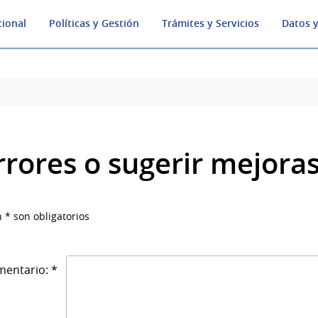
cional
Políticas y Gestión
Trámites y Servicios
Datos y
rrores o sugerir mejora
 * son obligatorios
entario: *