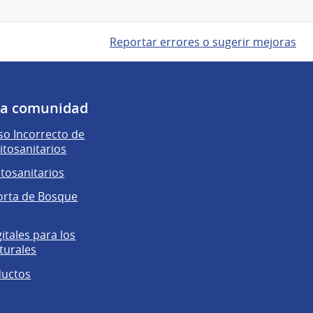
Reportar errores o sugerir mejoras
 la comunidad
o Incorrecto de
itosanitarios
itosanitarios
orta de Bosque
gitales para los
turales
ductos
s