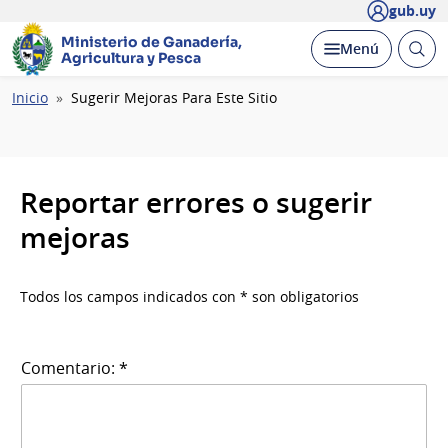
gub.uy
Ministerio de Ganadería,
Abrir
Desplegar
Menú
Agricultura y Pesca
busc
Ruta
Inicio
Sugerir Mejoras Para Este Sitio
de
navegación
Reportar errores o sugerir
mejoras
Todos los campos indicados con * son obligatorios
Comentario: *