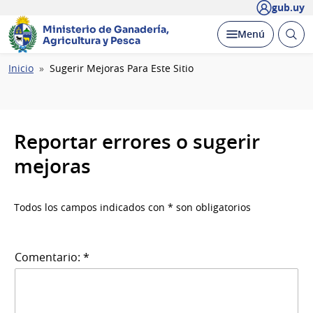
gub.uy
Ministerio de Ganadería,
Abrir
Desplegar
Menú
Agricultura y Pesca
busc
Ruta
Inicio
Sugerir Mejoras Para Este Sitio
de
navegación
Reportar errores o sugerir
mejoras
Todos los campos indicados con * son obligatorios
Comentario: *