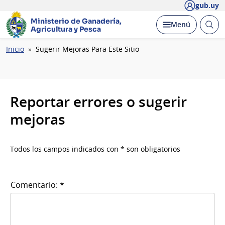
gub.uy
Ministerio de Ganadería,
Abrir
Desplegar
Menú
Agricultura y Pesca
busc
Ruta
Inicio
Sugerir Mejoras Para Este Sitio
de
navegación
Reportar errores o sugerir
mejoras
Todos los campos indicados con * son obligatorios
Comentario: *