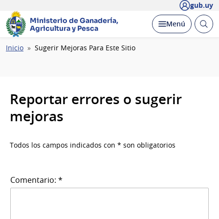
gub.uy
Ministerio de Ganadería,
Abrir
Desplegar
Menú
Agricultura y Pesca
busc
Ruta
Inicio
Sugerir Mejoras Para Este Sitio
de
navegación
Reportar errores o sugerir
mejoras
Todos los campos indicados con * son obligatorios
Comentario: *