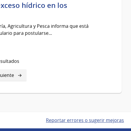
xceso hídrico en los
ía, Agricultura y Pesca informa que está
ulario para postularse...
esultados
guiente
guiente
gina
Reportar errores o sugerir mejoras