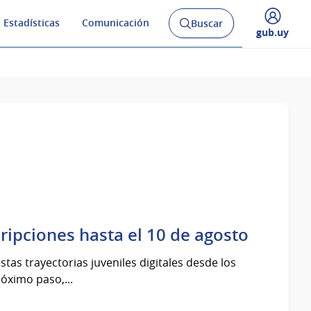
 Estadísticas
Comunicación
Buscar
Abrir
Desplegar
gub.uy
buscador
menú
y
de
cripciones hasta el 10 de agosto
tas trayectorias juveniles digitales desde los
róximo paso,...