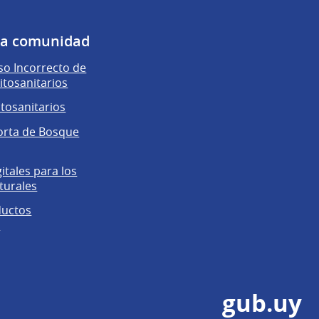
 la comunidad
o Incorrecto de
itosanitarios
itosanitarios
orta de Bosque
gitales para los
turales
ductos
s
gub.uy