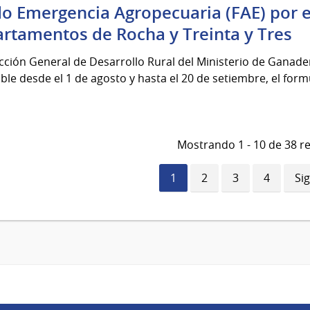
o Emergencia Agropecuaria (FAE) por e
rtamentos de Rocha y Treinta y Tres
cción General de Desarrollo Rural del Ministerio de Ganader
ble desde el 1 de agosto y hasta el 20 de setiembre, el form
Mostrando 1 - 10 de 38 r
Página
1
Página
2
Página
3
Página
4
Si
Si
actual
pá