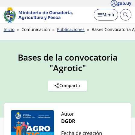
gub.uy
Ministerio de Ganadería,
Abrir
Desplegar
Menú
Agricultura y Pesca
busc
Ruta
Inicio
Comunicación
Publicaciones
Bases Convocatoria A
de
navegación
Bases de la convocatoria
"Agrotic"
Compartir
Autor
DGDR
Fecha de creación