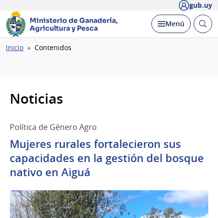
gub.uy
Ministerio de Ganadería,
Abrir
Desplegar
Menú
Agricultura y Pesca
busc
Ruta
Inicio
Contenidos
de
navegación
Noticias
Política de Género Agro
Mujeres rurales fortalecieron sus
capacidades en la gestión del bosque
nativo en Aiguá