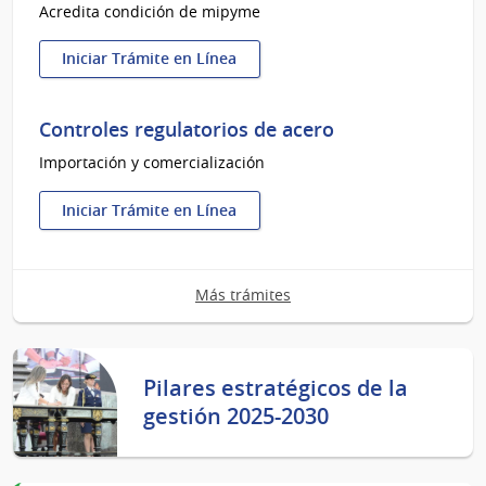
Acredita condición de mipyme
Iniciar Trámite en Línea
:
Certificado
PYME
Controles regulatorios de acero
Importación y comercialización
Iniciar Trámite en Línea
:
Controles
regulatorios
Más trámites
de
acero
Pilares estratégicos de la
gestión 2025-2030