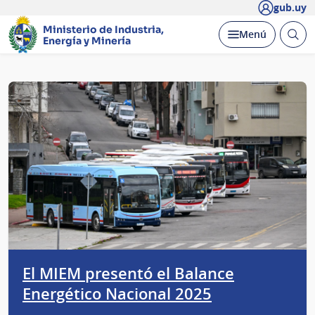
gub.uy
Ministerio de Industria,
Abrir
Desplegar
Menú
Energía y Minería
busc
Página
principal
El MIEM presentó el Balance
Energético Nacional 2025