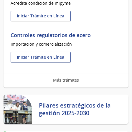
Acredita condición de mipyme
Iniciar Trámite en Línea
:
Certificado
PYME
Controles regulatorios de acero
Importación y comercialización
Iniciar Trámite en Línea
:
Controles
regulatorios
Más trámites
de
acero
Pilares estratégicos de la
gestión 2025-2030