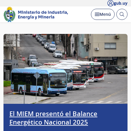
gub.uy
Ministerio de Industria,
Abrir
Desplegar
Menú
Energía y Minería
busc
Página
principal
El MIEM presentó el Balance
Energético Nacional 2025