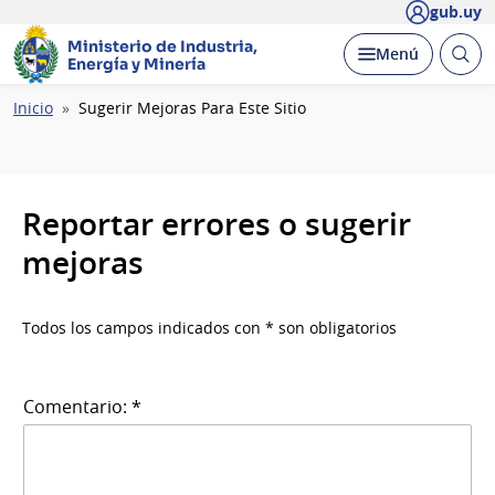
gub.uy
Ministerio de Industria,
Abrir
Desplegar
Menú
Energía y Minería
busc
Ruta
Inicio
Sugerir Mejoras Para Este Sitio
de
navegación
Reportar errores o sugerir
mejoras
Todos los campos indicados con * son obligatorios
Comentario: *