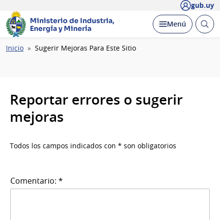
gub.uy
Ministerio de Industria,
Abrir
Desplegar
Menú
Energía y Minería
busc
Ruta
Inicio
Sugerir Mejoras Para Este Sitio
de
navegación
Reportar errores o sugerir
mejoras
Todos los campos indicados con * son obligatorios
Comentario: *