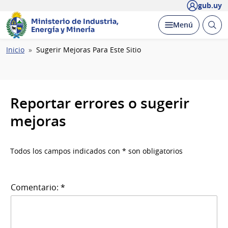
gub.uy
Ministerio de Industria,
Abrir
Desplegar
Menú
Energía y Minería
busc
Ruta
Inicio
Sugerir Mejoras Para Este Sitio
de
navegación
Reportar errores o sugerir
mejoras
Todos los campos indicados con * son obligatorios
Comentario: *