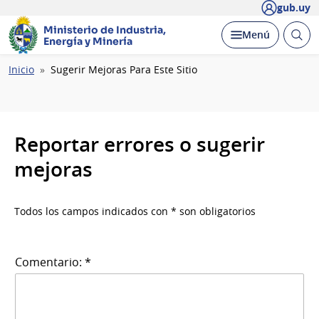
gub.uy
Ministerio de Industria,
Abrir
Desplegar
Menú
Energía y Minería
busc
Ruta
Inicio
Sugerir Mejoras Para Este Sitio
de
navegación
Reportar errores o sugerir
mejoras
Todos los campos indicados con * son obligatorios
Comentario: *