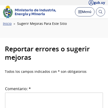
gub.uy
Ministerio de Industria,
Abrir
Desplegar
Menú
Energía y Minería
busc
Ruta
Inicio
Sugerir Mejoras Para Este Sitio
de
navegación
Reportar errores o sugerir
mejoras
Todos los campos indicados con * son obligatorios
Comentario: *