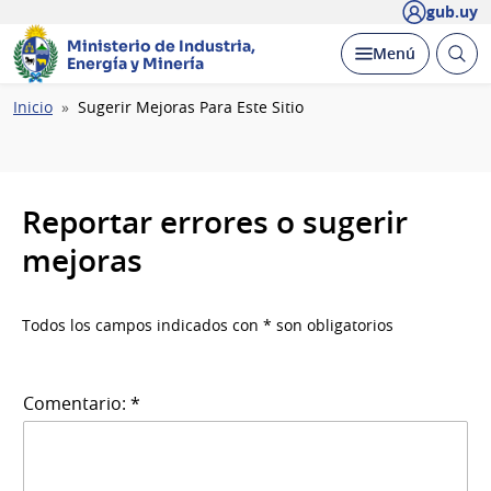
gub.uy
Ministerio de Industria,
Abrir
Desplegar
Menú
Energía y Minería
busc
Ruta
Inicio
Sugerir Mejoras Para Este Sitio
de
navegación
Reportar errores o sugerir
mejoras
Todos los campos indicados con * son obligatorios
Comentario: *